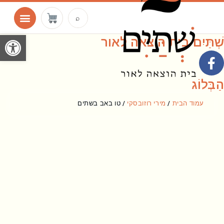
ילוג
תוכן
⌕
פתח סרגל
שְׁתַּיִם בית הוצאה לאור
F
a
c
הַבְּלוֹג
e
b
עמוד הבית
/
מירי רוזובסקי
/ טו באב בשתים
o
o
k
-
f