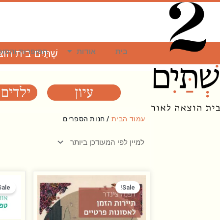
ילוג
תוכן
בית
אודות
הסופרות והסופ
שְׁתַּיִם בית ה
עמוד הבית
/ חנות הספרים
המחיר
המחיר
המקורי
הנוכחי
Sale!
Sale!
היה:
הוא:
₪ 50.00.
₪ 98.00.