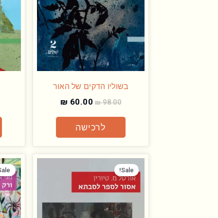
בשוליו הדקים של האור
₪
60.00
₪
98.00
לרכישה
המחיר
המחיר
המקורי
הנוכחי
Sale!
Sale!
היה:
הוא:
₪ 60.00.
₪ 98.00.