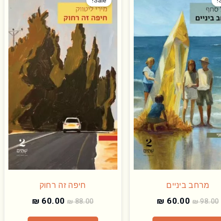
המקורי
הנוכחי
המקורי
הנוכחי
Sale!
היה:
הוא:
היה:
הוא:
₪ 60.00.
₪ 88.00.
₪ 60.00.
₪ 98.00.
מרחב ביניים
חיפה זה רחוק
₪
60.00
₪
60.00
₪
88.00
₪
98.00