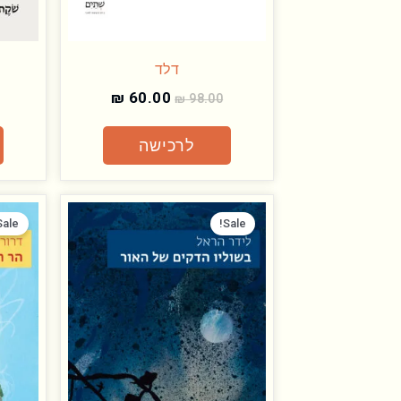
דלד
₪
60.00
₪
98.00
לרכישה
המחיר
המחיר
המקורי
הנוכחי
Sale!
Sale!
היה:
הוא:
₪ 60.00.
₪ 98.00.