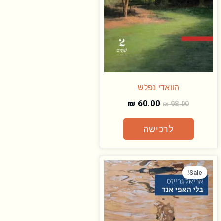
הוואדי נפלש
₪
60.00
₪
98.00
לרכישה
המחיר
המחיר
המקורי
הנוכחי
Sale!
היה:
הוא:
₪ 60.00.
₪ 98.00.