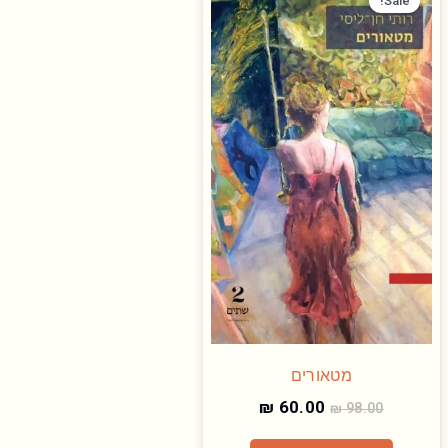
המקורי
הנוכחי
Sale!
היה:
הוא:
₪ 60.00.
₪ 98.00.
מטאורים
₪
60.00
₪
98.00