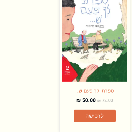
ספרתי לך פעם ש…
₪
50.00
₪
72.00
לרכישה