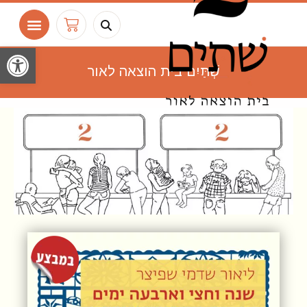
ילוג
חיפוש
עגלת
תוכן
קניות
פתח
שְׁתַּיִם בית הוצאה לאור