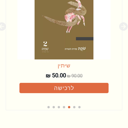
שיתין
₪
50.00
₪
90.00
לרכישה