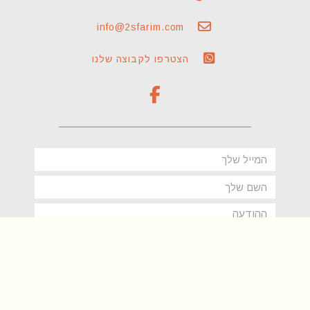
info@2sfarim.com
הצטרפו לקבוצה שלנו
F
a
c
e
b
Email
o
name
o
k
message
-
f