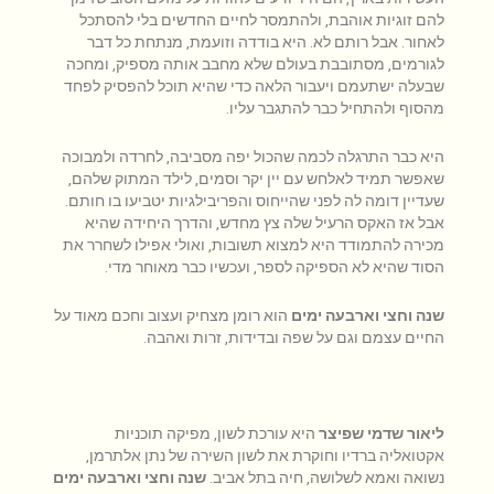
להם זוגיות אוהבת, ולהתמסר לחיים החדשים בלי להסתכל
לאחור. אבל רותם לא
.
היא בודדה וזועמת, מנתחת כל דבר
לגורמים,
מסתובבת בעולם שלא מחבב אותה מספיק, ומחכה
שבעלה ישתעמם ויעבור הלאה כדי שהיא תוכל להפסיק לפחד
מהסוף ולהתחיל כבר להתגבר עליו
.
היא כבר התרגלה לכמה שהכול יפה מסביבה, לחרדה ולמבוכה
שאפשר תמיד לאלחש עם יין יקר וסמים, לילד המתוק שלהם,
שעדיין דומה לה לפני שהייחוס והפריבילגיות יטביעו בו חותם.
אבל אז האקס הרעיל שלה צץ מחדש, והדרך היחידה שהיא
מכירה להתמודד היא למצוא תשובות, ואולי אפילו לשחרר את
הסוד שהיא לא הספיקה לספר, ועכשיו כבר מאוחר מדי.
שנה וחצי וארבעה ימים
הוא רומן מצחיק ועצוב וחכם מאוד על
החיים עצמם וגם על שפה ובדידות, זרות ואהבה
.
ליאור שדמי שפיצר
היא עורכת לשון, מפיקה תוכניות
אקטואליה ברדיו
ו
חוקרת את לשון השירה של נתן אלתרמן
,
נשואה ואמא לשלושה, חיה בתל אביב.
שנה וחצי וארבעה ימים