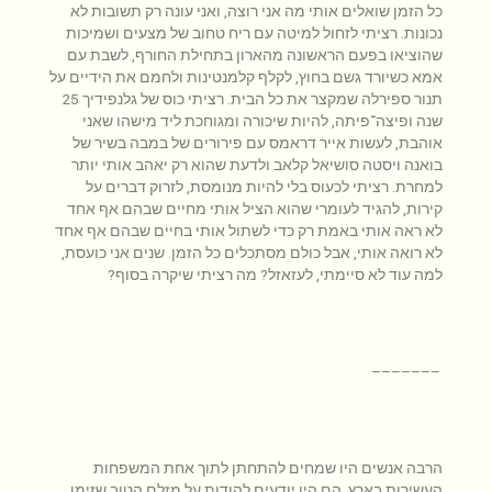
כל הזמן שואלים אותי מה אני רוצה, ואני עונה רק תשובות לא
נכונות. רציתי לזחול למיטה עם ריח טחוב של מצעים ושמיכות
שהוציאו בפעם הראשונה מהארון בתחילת החורף, לשבת עם
אמא כשיורד גשם בחוץ, לקלף קלמנטינות ולחמם את הידיים על
תנור ספירלה שמקצר את כל הבית. רציתי כוס של גלנפידיך 25
שנה ופיצה־פיתה, להיות שיכורה ומגוחכת ליד מישהו שאני
אוהבת, לעשות אייר דראמס עם פירורים של במבה בשיר של
בואנה ויסטה סושיאל קלאב ולדעת שהוא רק יאהב אותי יותר
למחרת. רציתי
לכעוס בלי להיות מנומסת, לזרוק דברים על
קירות, להגיד לעומרי שהוא הציל אותי מחיים שבהם אף אחד
לא ראה אותי באמת רק כדי לשתול אותי בחיים שבהם אף אחד
לא רואה אותי, אבל כולם מסתכלים כל הזמן. שנים אני כועסת,
למה עוד לא סיימתי, לעזאזל? מה רציתי שיקרה בסוף?
–––––––
הרבה אנשים היו שמחים להתחתן לתוך אחת המשפחות
העשירות בארץ, הם היו יודעים להודות על מזלם הטוב שזימן