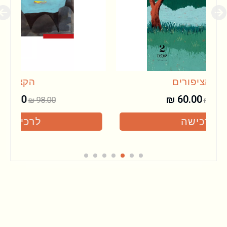
הקצה
₪
60.00
₪
98.00
לרכישה