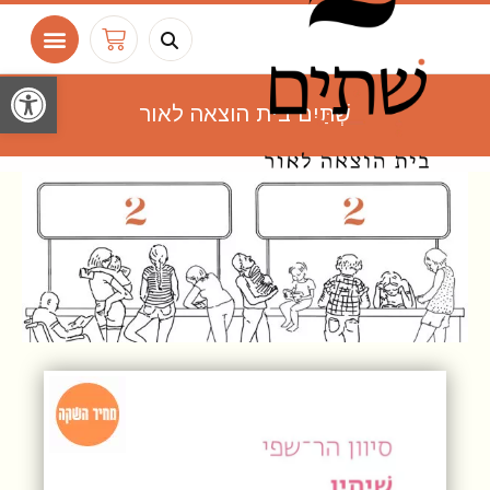
ילוג
חיפוש
עגלת
תוכן
קניות
פתח
שְׁתַּיִם בית הוצאה לאור