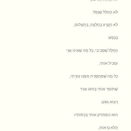
לֹא הֶחָלָל שֶׁנָּפַל.
לֹא הַקֶּרַע בַּחֻלְצָה, בַּתַּצְלוּם,
בַּנֶּפֶשׁ.
הֶחָלָל שֶׁסְּבִיבִי, כָּל מַה שֶּׁאֵינוֹ אֲנִי
וּמֵכִיל אוֹתִי,
כָּל מַה שֶּׁמְּחֻסֶּרֶת מִמֶּנּוּ צוּרָתִי,
שֶׁתּוֹפֵר אוֹתִי בְּחוּט אֲוִיר
רָצוֹא וָשׁוֹב.
הוּא הַמַּחְזִיק אוֹתִי בְּכַפּוֹתָיו
הַלֹּא נִרְאוֹת,