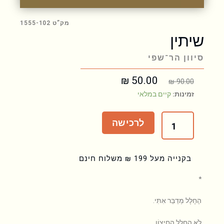
מק”ט 1555-102
שיתין
סיוון הר־שפי
₪
50.00
המחיר
המחיר
₪
90.00
המקורי
הנוכחי
כמות
זמינות:
קיים במלאי
היה:
הוא:
של
₪ 50.00.
₪ 90.00.
שיתין
לרכישה
בקנייה מעל 199 ₪ משלוח חינם
*
הֶחָלָל מְדַבֵּר אִתִּי.
לֹא הֶחָלָל הַחִיצוֹן.