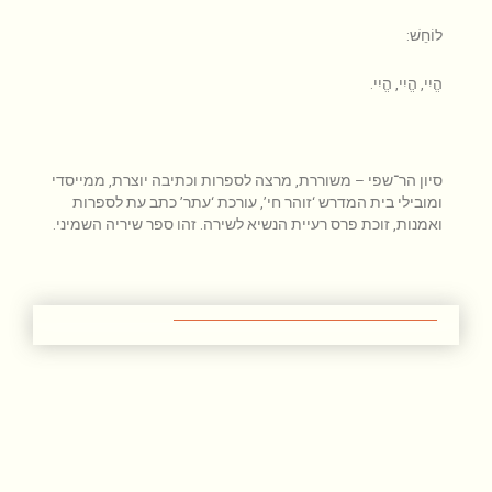
לוֹחֵשׁ:
הֱיִי, הֱיִי, הֱיִי.
סיון הר־שפי – משוררת, מרצה לספרות וכתיבה יוצרת, ממייסדי
ומובילי בית המדרש ‘זוהר חי’, עורכת ‘עתר’ כתב עת לספרות
ואמנות, זוכת פרס רעיית הנשיא לשירה. זהו ספר שיריה השמיני.