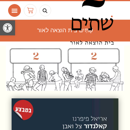
ילוג
חיפוש
עגלת
תוכן
קניות
פתח
שְׁתַּיִם בית הוצאה לאור