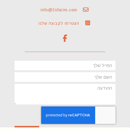
info@2sfarim.com
הצטרפו לקבוצה שלנו
F
a
c
e
b
Email
o
name
o
k
message
-
f