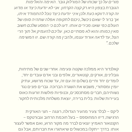
מורים על כך שכוחו של המורלוק גובר. האימה והאלימות
הגוברת בצפון היא רק קצה הקרחון. אני לא יודעת כיצד או מדוע
זה קורה דווקא כעת ולכן איני יודעת כיצד נוכל להתמודד איתו,
אך ברור לי שאם ניכשל, ניכנס לתקופה אפלה שתהיה סופו של
העולם כפי שאנו מכירים אותו. דעו לכם כי המסע שלכם חשוב
מאין כמותו והוא לא מסתיים כאן. עליכם להעמיק אל תוך הרי
הצל, עד לדאה אורוד עצמו, ולהבין מה קורה שם. זו המשימה
שלכם.”
קאלנדור היא ממלכה שקטה ונעימה. אחרי שנים של מתיחות,
גובלינים, אורקים, קנטאורים, אלפים ובני אדם עובדים יחד,
לומדים יחד וחיים בשלום זה עם זה, עד שכוח מרושע, עתיק
יומין ומסתורי, משבש את השגרה הברוכה. גברים פונים נגד
נשותיהם, חברים מסתכסכים, וכנופיות פולשות זורעות כאוס
בעיירות שלוות. בלית ברירה, יוצאת משלחת מלכותית לחקור.
ליקס – לבלר צעיר מהעיר הגדולה; רונגה – חצי האורקית
הרגישה; דיזו המחוספס – בעל חוכמת הרחוב וגבורטקס –
הקנטאור האמיץ יוצאים לברר מה מקור הרוע, ואם אפשר לעצור
אותו. בדרך ייתקלו במכשולים שיאתגרו את חברותם, אבל גם