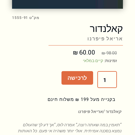
מק”ט 1555-91
קאלנדור
אריאל פיפרנו
₪
60.00
המחיר
המחיר
₪
98.00
המקורי
הנוכחי
כמות
זמינות:
קיים במלאי
היה:
הוא:
של
₪ 60.00.
₪ 98.00.
קאלנדור
לרכישה
בקנייה מעל 199 ₪ משלוח חינם
קאלנדור /אריאל פיפרנו
“תאמין במה שאתה רוצה,” אמרה לוס, “אך דע לך שהעולם
נמצא בסכנה אמיתית. אולי יותר משהיה אי פעם. כל האותות