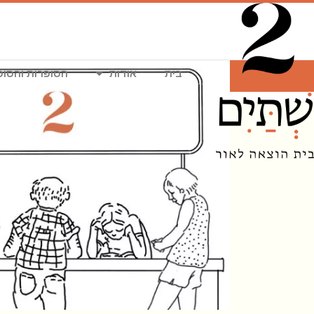
ילוג
תוכן
בית
אודות
הסופרות והסופ
שְׁתַּיִם בית ה