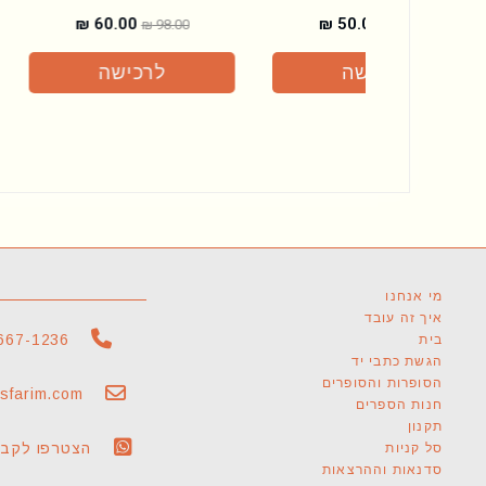
₪
60.00
₪
60.00
₪
98.00
₪
98.00
לרכישה
לרכישה
עמודים
מי אנחנו
איך זה עובד
667-1236
בית
הגשת כתבי יד
הסופרות והסופרים
sfarim.com
חנות הספרים
תקנון
הצטרפו לקבו
סל קניות
סדנאות וההרצאות