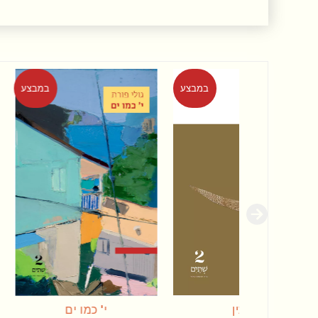
במבצע
במבצע
י' כמו ים
אוצר מלחמה