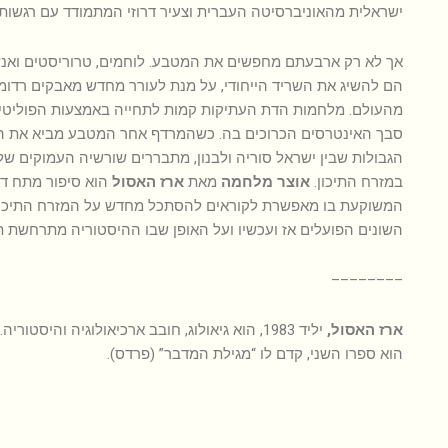
ישראלית מהאוניברסיטה העברית וצעיר דרוזי המתמודד עם רגשות
אך לא רק ארבעתם מחפשים את המטבע. לוחמים, טרוריסטים ואנש
הם להשיג את השריד הייחודי, על מנת לעורר מחדש מאבקים רדומ
מהעולם. מלחמות הדת העתיקות קמות לתחייה באמצעות הפוליטיק
סבך האינטרסים הכרוכים בה. כשהמרדף אחר המטבע מביא את ה
הגבולות שבין ישראל סוריה ולבנון, מתבררים שורשיה העמוקים ש
במזרח התיכון.
אוצר מלחמה
מאת
ארז האסול
הוא סיפור מתח דמ
המשוקעת בו מאפשרת לקוראים להסתכל מחדש על המזרח התיכון
השונים הפועלים אז ועכשיו ועל האופן שבו ההיסטוריה מתרחשת ת
––––––––
ארז האסול,
יליד 1983, הוא גיאולוג, חובב ארכיאולוגיה והיסטוריה. הספר
הוא ספרו השני, קדם לו “מגילת המדבר” (פרדס).