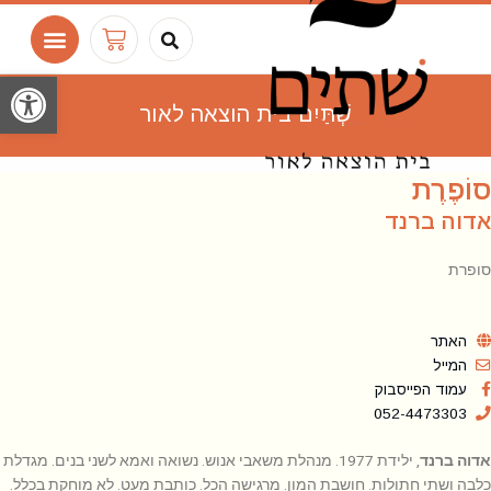
ילוג
חיפוש
עגלת
תוכן
קניות
פתח סרגל
שְׁתַּיִם בית הוצאה לאור
סוֹפֶרֶת
אדוה ברנד
סופרת
האתר
המייל
עמוד הפייסבוק
052-4473303
אדוה ברנד
, ילידת 1977. מנהלת משאבי אנוש. נשואה ואמא לשני בנים. מגדלת
כלבה ושתי חתולות. חושבת המון. מרגישה הכל. כותבת מעט. לא מוחקת בכלל.