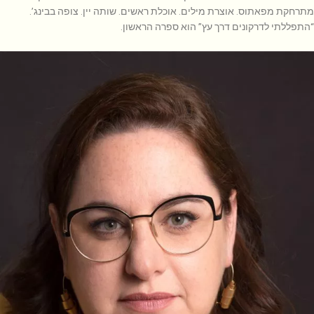
מתרחקת מפאתוס. אוצרת מילים. אוכלת ראשים. שותה יין. צופה בבינג’.
“התפללתי לדרקונים דרך עץ” הוא ספרה הראשון.