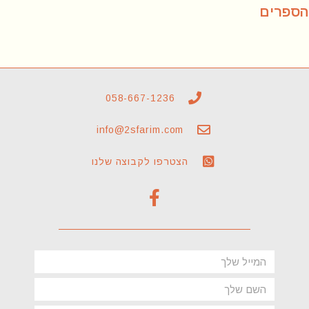
הספרים
058-667-1236
info@2sfarim.com
הצטרפו לקבוצה שלנו
F
a
c
e
b
Email
o
name
o